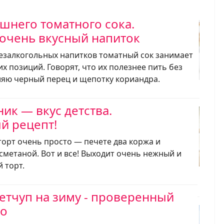
шнего томатного сока.
очень вкусный напиток
езалкогольных напитков томатный сок занимает
х позиций. Говорят, что их полезнее пить без
вляю черный перец и щепотку кориандра.
ик — вкус детства.
й рецепт!
торт очень просто — печете два коржа и
сметаной. Вот и все! Выходит очень нежный и
 торт.
витам
тчуп на зиму - проверенный
то