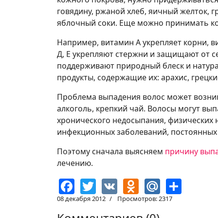
говядину, ржаной хлеб, яичный желток, 
яблочный соки. Еще можно принимать ко
Например, витамин А укрепляет корни, в
Д, Е укрепляют стержни и защищают от с
поддерживают природный блеск и натура
продукты, содержащие их: арахис, грецки
Проблема выпадения волос может возникн
алкоголь, крепкий чай. Волосы могут вып
хронического недосыпания, физических 
инфекционных заболеваний, постоянны
Поэтому сначала выясняем
причину вып
лечению.
Facebook
Twitter
VK
Odnoklassn
Mail.Ru
Shar
08 декабря 2012
Просмотров: 2317
Комментариев (
0
)