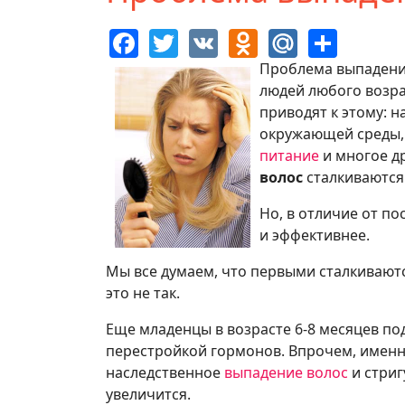
Facebook
Twitter
VK
Odnoklassn
Mail.Ru
Shar
Проблема выпадения
людей любого возра
приводят к этому: 
окружающей среды,
питание
и многое др
волос
сталкиваются
Но, в отличие от п
и эффективнее.
Мы все думаем, что первыми сталкивают
это не так.
Еще младенцы в возрасте 6-8 месяцев по
перестройкой гормонов. Впрочем, именн
наследственное
выпадение волос
и стриг
увеличится.