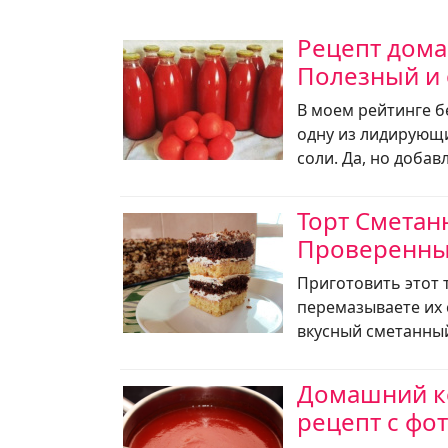
Рецепт дома
Полезный и 
В моем рейтинге б
одну из лидирующи
соли. Да, но доба
Торт Сметанн
Проверенны
Приготовить этот 
перемазываете их 
вкусный сметанный
Домашний ке
рецепт с фо