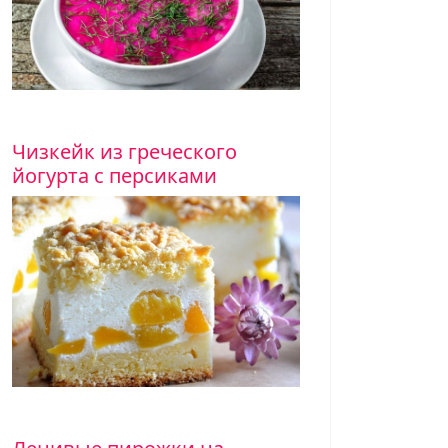
Яблочный пирог с безе – 
с фото
Лучшее, о чем вы можете мечтать! Яблоч
пирог, с которым стоит встретить осень
Чизкейк из греческого
надежный, а сам яблочный пирог очень
йогурта с персиками
Вкусный салат из квашеной
витаминная бомба!
Вкусный и полезный салат из квашеной 
сочетается с мясными блюдами, но може
самостоятельная закуска. Квашеная кап
инная бомба. Салат содержит большую дозу…
Как избавиться от целлюли