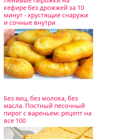
Ленивые пирожки на
Для современной молодой женщины все
кефире без дрожжей за 10
находиться в отличной физической форм
минут - хрустящие снаружи
целлюлит на бедрах, или жировые отло
и сочные внутри
портят образ в целом.
Елка с пряничного теста. 
пряников, мастер-класс, с
Кто сказал, что елка непременно должн
искусственная? Сделайте ее съедобной 
пряников.
Маковый торт с кофейной 
Без яиц, без молока, без
приготовления
масла. Постный песочный
пирог с вареньем: рецепт на
Маковый торт с кофейной ноткой - прос
все 100
интересный тортик. Маковые лепешки, 
смородинового крема.