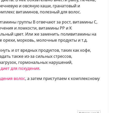
гречневую и овсяную каши, гранатовый и
мплекс витаминов, полезный для волос.
итамины группы В отвечают за рост, витамины С,
ечения и ломкости, витамины РР и К
льный цвет. Или же заменить поливитамины на
е орехи, морковь, молочные продукты и т.д.
уть и от вредных продуктов, таких как кофе,
адать также из-за сильных стрессов,
нагрузок, гормональных нарушений,
х
диет для похудения
.
адения волос
, а затем приступаем к комплексному
iki
e
Добавить новый