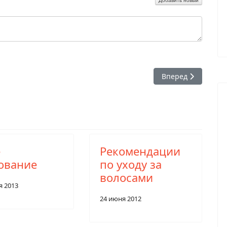
Следующий: Реком
Вперед
е
Рекомендации
ование
по уходу за
волосами
я 2013
24 июня 2012