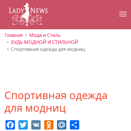
Главная
Мода и Стиль
БУДЬ МОДНОЙ И СТИЛЬНОЙ
Спортивная одежда для модниц
Спортивная одежда
для модниц
Facebook
Twitter
VK
Odnoklassniki
Mail.Ru
Share