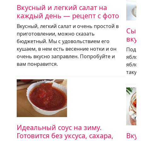
Вкусный и легкий салат на
каждый день — рецепт с фото
Вкусный, легкий салат и очень простой в
Сыр
приготовлении, можно сказать
вкус
бюджетный. Мы с удовольствием его
кушаем, в нем есть весенние нотки и он
Подел
очень вкусно заправлен. Попробуйте и
яблок
вам понравится.
яблоч
такую
Идеальный соус на зиму.
Готовится без уксуса, сахара,
Вку