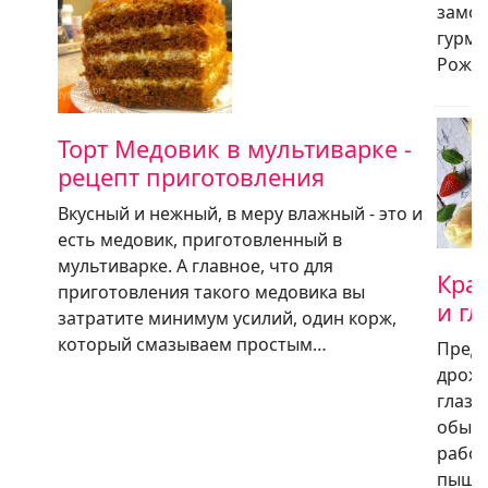
замор
гурма
Рожде
Торт Медовик в мультиварке -
рецепт приготовления
Вкусный и нежный, в меру влажный - это и
есть медовик, приготовленный в
мультиварке. А главное, что для
Крак
приготовления такого медовика вы
и г
затратите минимум усилий, один корж,
который смазываем простым…
Предл
дрожж
глазу
обычн
работ
пышны