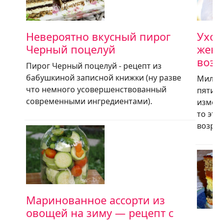
Невероятно вкусный пирог
Уход
Черный поцелуй
жен
возр
Пирог Черный поцелуй - рецепт из
бабушкиной записной книжки (ну разве
Милые
что немного усовершенствованный
пятид
современными ингредиентами).
измен
то эт
возра
Маринованное ассорти из
овощей на зиму — рецепт с