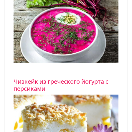
Чизкейк из греческого йогурта с
персиками