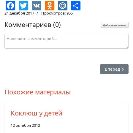
Facebook
Twitter
VK
Odnoklassniki
Mail.Ru
Share
24 декабря 2017
Просмотров: 955
Комментариев (
0
)
Добавить новый
Следующий: Р
Вперед
Похожие материалы
Коклюш у детей
12 октября 2012