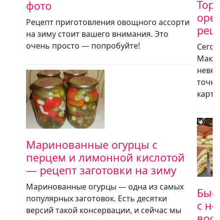
Торт
фото
орех
Рецепт приготовления овощного ассорти
рец
на зиму стоит вашего внимания. Это
очень просто — попробуйте!
Сегод
Мак -
невер
точно
карти
Маринованные огурцы с
перцем и лимонной кислотой
— рецепт заготовки на зиму
Маринованные огурцы — одна из самых
Быс
популярных заготовок. Есть десятки
с но
версий такой консервации, и сейчас мы
восх