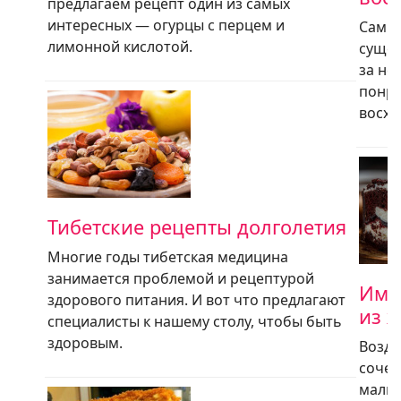
предлагаем рецепт один из самых
интересных — огурцы с перцем и
Самый
лимонной кислотой.
сущес
за не
понра
восхи
Тибетские рецепты долголетия
Многие годы тибетская медицина
занимается проблемой и рецептурой
Имб
здорового питания. И вот что предлагают
из 
специалисты к нашему столу, чтобы быть
здоровым.
Возду
сочет
малин