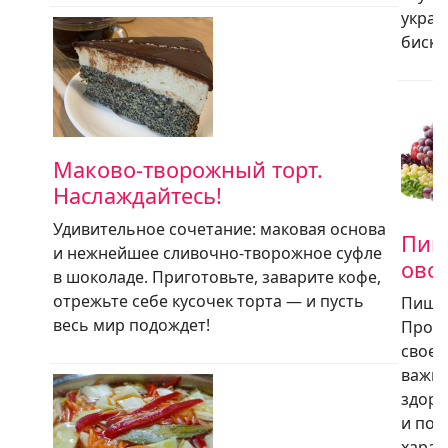
украш
бискв
Маково-творожный торт.
Наслаждайтесь!
Удивительное сочетание: маковая основа
Пищ
и нежнейшее сливочно-творожное суфле
ово
в шоколаде. Приготовьте, заварите кофе,
отрежьте себе кусочек торта — и пусть
Пищев
весь мир подождет!
Проду
своем
важне
здоро
и пол
харак