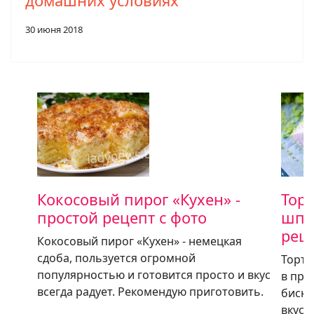
30 июня 2018
Кокосовый пирог «Кухен» -
Торт
простой рецепт с фото
шпи
рец
Кокосовый пирог «Кухен» - немецкая
сдоба, пользуется огромной
Торт 
популярностью и готовится просто и вкус
в при
всегда радует. Рекомендую приготовить.
бискв
вкусн