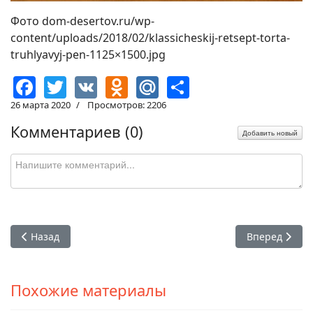
Фото dom-desertov.ru/wp-
content/uploads/2018/02/klassicheskij-retsept-torta-
truhlyavyj-pen-1125×1500.jpg
Facebook
Twitter
VK
Odnoklassniki
Mail.Ru
Share
26 марта 2020
Просмотров: 2206
Комментариев (
0
)
Добавить новый
Предыдущий: Слоеное тесто без лишних движений — не ре
Следующий: П
Назад
Вперед
Похожие материалы