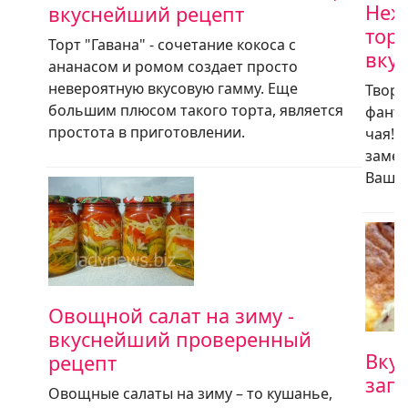
Неж
вкуснейший рецепт
торт
Торт "Гавана" - сочетание кокоса с
вкус
ананасом и ромом создает просто
невероятную вкусовую гамму. Еще
Творо
большим плюсом такого торта, является
фанта
простота в приготовлении.
чая! 
замеч
Ваших
Овощной салат на зиму -
вкуснейший проверенный
Вку
рецепт
зап
Овощные салаты на зиму – то кушанье,