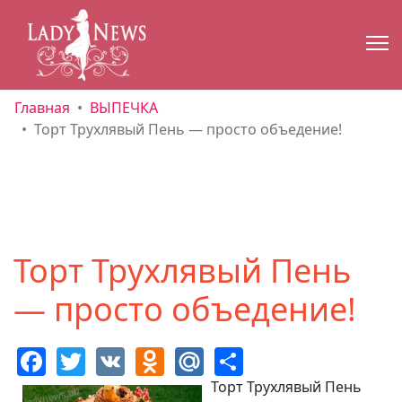
Главная
ВЫПЕЧКА
Торт Трухлявый Пень — просто объедение!
Торт Трухлявый Пень
— просто объедение!
Facebook
Twitter
VK
Odnoklassniki
Mail.Ru
Share
Торт Трухлявый Пень