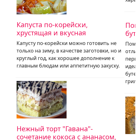
Капуста по-корейски,
Пом
хрустящая и вкусная
бут
Капусту по-корейски можно готовить не
Помид
только на зиму, в качестве заготовки, но и
отлич
круглый год, как хорошее дополнение к
перво
главным блюдам или аппетитную закуску.
идеал
бутер
гриле
Нежный торт "Гавана"-
сочетание кокоса с ананасом,