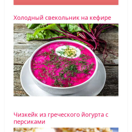
Холодный свекольник на кефире
Чизкейк из греческого йогурта с
персиками