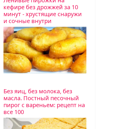
Ленивые пирожки на
вкусный рецепт
кефире без дрожжей за 10
минут - хрустящие снаружи
Рецепт вкусного макового торта с перси
и сочные внутри
макового бисквита, наполненного кремо
Верх торта покрыт тонким слоем крема
рью.
Рататуй на зиму
е сохранить вкус лета в банках, используя сезонные ов
буйте приготовить рататуй на зиму! Это отличное дополн
фелю или макаронам.
Без яиц, без молока, без
Пасха на заваренном тесте
масла. Постный песочный
рецепт с фото
пирог с вареньем: рецепт на
все 100
Пасха это особенно празднично-сакрал
большое значение и давние традиции.С
меньше крошится и долго сохраняет сво