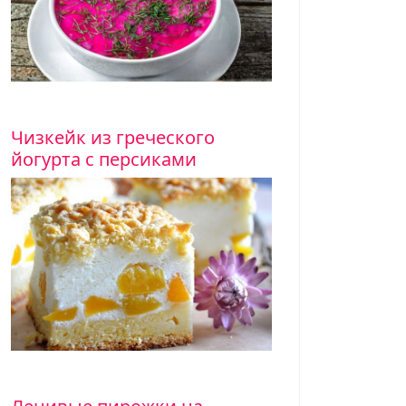
Чизкейк из греческого
йогурта с персиками
Торт "Комильфо" с маком, 
сгущенным молоком и коф
Если хотите приготовить особый торт н
"Комильфо". В нем пышные шоколадные
маком, кокосом и орехами.
Маковый торт с персикам