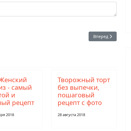
рецепт на скорую руку
Следующий: Торт 
Вперед
 Женский
Творожный торт
из - самый
без выпечки,
той и
пошаговый
ный рецепт
рецепт с фото
бря 2018
28 августа 2018