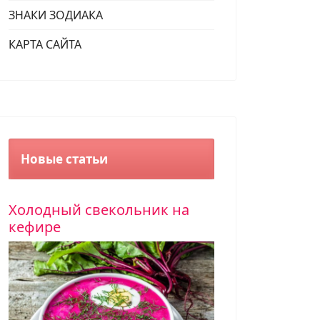
ЗНАКИ ЗОДИАКА
КАРТА САЙТА
без духовки, с хрустящими коржами и ароматным кремом.
Новые статьи
Холодный свекольник на
кефире