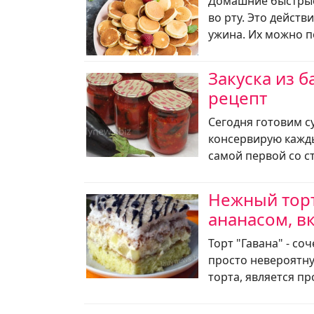
Домашние быстрые
во рту. Это действ
ужина. Их можно п
Закуска из 
рецепт
Сегодня готовим с
консервирую кажды
самой первой со с
Нежный торт
ананасом, в
Торт "Гавана" - со
просто невероятн
торта, является пр