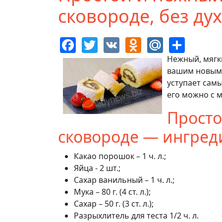
сковороде, без ду
Facebook
Twitter
VK
Odnoklassn
Mail.Ru
Shar
Нежный, мягк
вашим новым 
уступает сам
его можно с 
Просто
сковороде — ингред
Какао порошок – 1 ч. л.;
Яйца - 2 шт.;
Сахар ванильный – 1 ч. л.;
Мука – 80 г. (4 ст. л.);
Сахар – 50 г. (3 ст. л.);
Разрыхлитель для теста 1/2 ч. л.