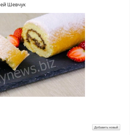
лией Шевчук
iki
e
Добавить новый