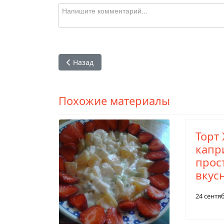
Предыдущий: Десерт из творога и банана — 
Назад
Похожие материалы
Торт
капр
прос
вкус
24 сентя