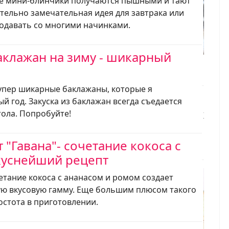
 мини-блинчики получаются пышными и тают
ительно замечательная идея для завтрака или
одавать со многими начинками.
баклажан на зиму - шикарный
глазу
упер шикарные баклажаны, которые я
й год. Закуска из баклажан всегда съедается
тола. Попробуйте!
Хотит
попро
карто
 "Гавана"- сочетание кокоса с
куснейший рецепт
четание кокоса с ананасом и ромом создает
ую вкусовую гамму. Еще большим плюсом такого
остота в приготовлении.