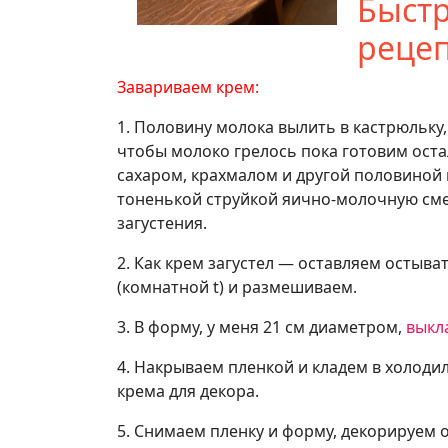
Быст
рецеп
Завариваем крем:
1. Половину молока вылить в кастрюльку
чтобы молоко грелось пока готовим ост
сахаром, крахмалом и другой половиной 
тоненькой струйкой яично-молочную см
загустения.
2. Как крем загустел — оставляем остыв
(комнатной t) и размешиваем.
3. В форму, у меня 21 см диаметром,
выкл
4. Накрываем пленкой и кладем в холодил
крема для декора.
5. Снимаем пленку и форму, декорируем