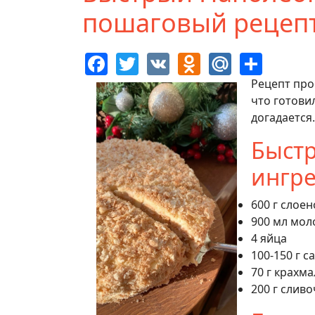
пошаговый рецепт
Facebook
Twitter
VK
Odnoklassn
Mail.Ru
Shar
Рецепт про
что готови
догадается.
Быст
ингр
600 г слое
900 мл мол
4 яйца
100-150 г с
70 г крахма
200 г слив