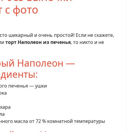
 с фото
iki
e
сто шикарный и очень простой! Если не скажете,
ли
торт Наполеон из печенья
, то никто и не
рый Наполеон —
едиенты:
ного печенья — ушки
ока
ахара
ла
очного масла от 72 % комнатной температуры