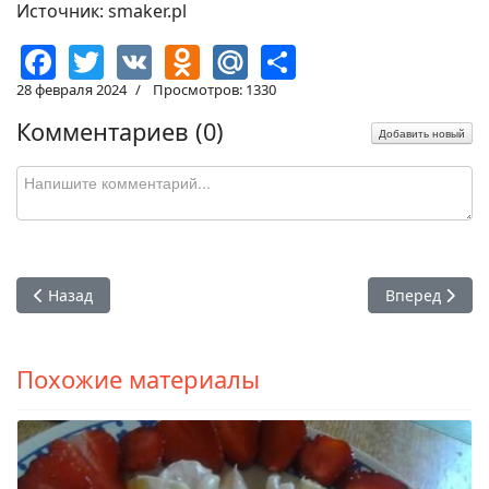
Источник: smaker.pl
Facebook
Twitter
VK
Odnoklassniki
Mail.Ru
Share
28 февраля 2024
Просмотров: 1330
Комментариев (
0
)
Добавить новый
Предыдущий: Морковный торт с муссом из манго
Следующий: С
Назад
Вперед
Похожие материалы