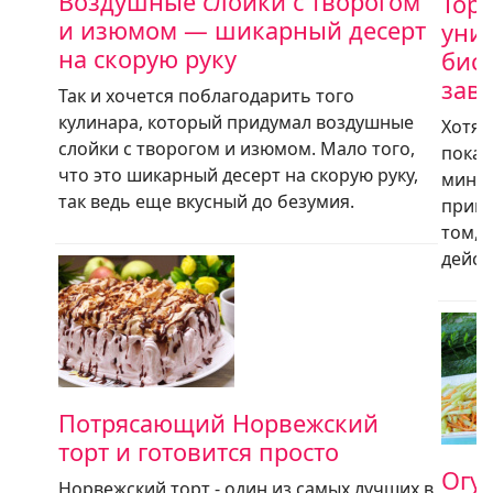
Воздушные слойки с творогом
Торт
и изюмом — шикарный десерт
уни
на скорую руку
биск
зав
Так и хочется поблагодарить того
кулинара, который придумал воздушные
Хотя 
слойки с творогом и изюмом. Мало того,
показ
что это шикарный десерт на скорую руку,
минут
так ведь еще вкусный до безумия.
приго
том, 
дейст
Потрясающий Норвежский
торт и готовится просто
Огу
Норвежский торт - один из самых лучших в