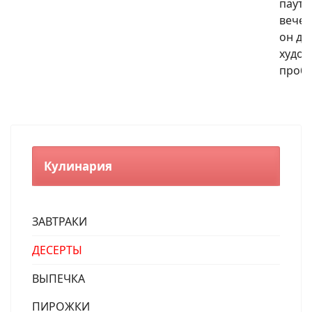
паути
вечер
он до
худож
проб
Кулинария
ЗАВТРАКИ
ДЕСЕРТЫ
ВЫПЕЧКА
ПИРОЖКИ