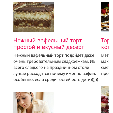
Нежный вафельный торт -
Торт
простой и вкусный десерт
кото
Нежный вафельный торт подойдет даже
В это
очень требовательным сладкоежкам. Из
маков
всего сладкого на праздничном столе
смета
лучше расходятся почему именно вафли,
прост
особенно, если среди гостей есть дети))))))