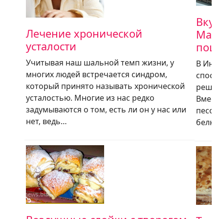
Вку
Лечение хронической
Мал
усталости
пош
Учитывая наш шальной темп жизни, у
В Инт
многих людей встречается синдром,
спосо
который принято называть хронической
решил
усталостью. Многие из нас редко
Вмест
задумываются о том, есть ли он у нас или
песоч
нет, ведь…
белки