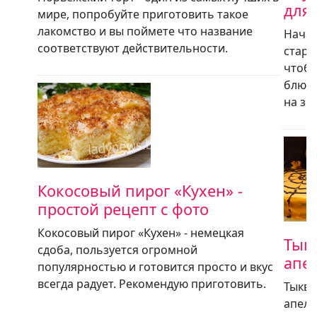
для
мире, попробуйте приготовить такое
лакомство и вы поймете что название
Начал
соответствуют действительности.
стара
чтобы
блюда
на зи
Кокосовый пирог «Кухен» -
простой рецепт с фото
Кокосовый пирог «Кухен» - немецкая
Тык
сдоба, пользуется огромной
апе
популярностью и готовится просто и вкус
всегда радует. Рекомендую приготовить.
Тыкве
апель