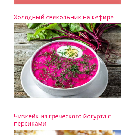
Холодный свекольник на кефире
Чизкейк из греческого йогурта с
персиками