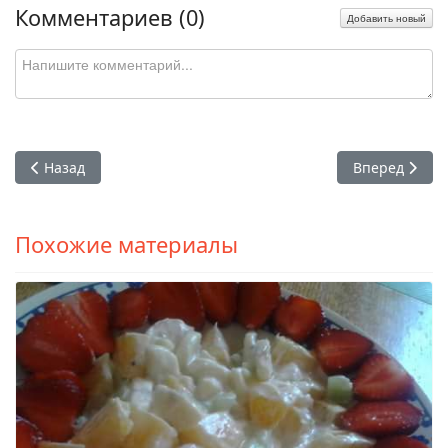
Комментариев (
0
)
Добавить новый
Предыдущий: Сырник с яблоками — ну очень вкусно!
Следующий: А
Назад
Вперед
Похожие материалы