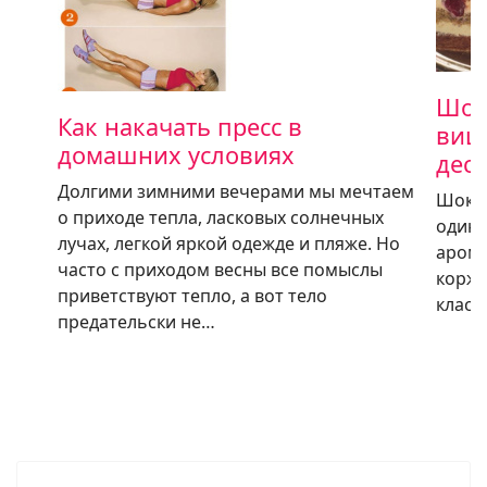
Шок
Как накачать пресс в
виш
домашних условиях
десе
Долгими зимними вечерами мы мечтаем
Шокол
о приходе тепла, ласковых солнечных
один 
лучах, легкой яркой одежде и пляже. Но
арома
часто с приходом весны все помыслы
коржи
приветствуют тепло, а вот тело
класс
предательски не…