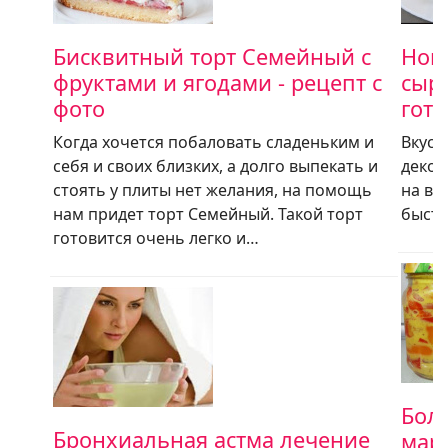
Бисквитный торт Семейный с
Нов
фруктами и ягодами - рецепт с
сыре
фото
гото
Когда хочется побаловать сладеньким и
Вкусн
себя и своих близких, а долго выпекать и
декор
стоять у плиты нет желания, на помощь
на ва
нам придет торт Семейный. Такой торт
быстр
готовится очень легко и…
Бол
Бронхиальная астма лечение
мар