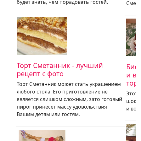
будет знать, чем порадовать гостей.
Сметан
Торт Сметанник - лучший
Бис
рецепт с фото
и в
торт
Торт Сметанник может стать украшением
любого стола. Его приготовление не
Этот 
является слишком сложным, зато готовый
шокол
пирог принесет массу удовольствия
и воз
Вашим детям или гостям.