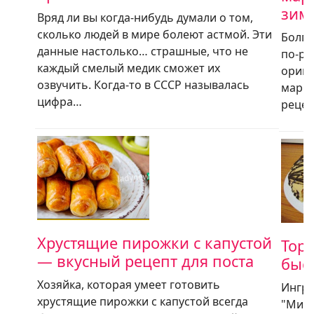
зим
Вряд ли вы когда-нибудь думали о том,
сколько людей в мире болеют астмой. Эти
Болга
данные настолько… страшные, что не
по-ра
каждый смелый медик сможет их
ориги
озвучить. Когда-то в СССР называлась
марин
цифра…
рецеп
Хрустящие пирожки с капустой
Торт
— вкусный рецепт для поста
быс
Хозяйка, которая умеет готовить
Ингре
хрустящие пирожки с капустой всегда
"Мину