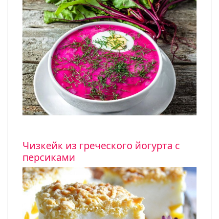
Чизкейк из греческого йогурта с
персиками