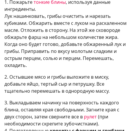
1. Пожарьте
тонкие блины
, используя данные
ингредиенты.
Лук нашинковать, грибы очистить и нарезать
кубиками. Обжарить вместе с луком на раскаленном
масле. Отложить в сторону. На этой же сковороде
обжарьте фарш на небольшом количестве жира.
Когда оно будет готово, добавьте обжаренный лук и
грибы. Приправить по вкусу молотым сладким и
острым перцем, солью и перцем. Перемешать,
охладить.
2. Остывшее мясо и грибы выложите в миску,
добавьте яйцо, тертый сыр и петрушку. Все
тщательно перемешать в однородную массу.
3. Выкладываем начинку на поверхность каждого
блина, оставляя края свободными. Загните края с
двух сторон, затем сверните все в
рулет
(при
необходимости скрепите зубочистками).
4. Подготовленные
крокеты с фаршем и грибами