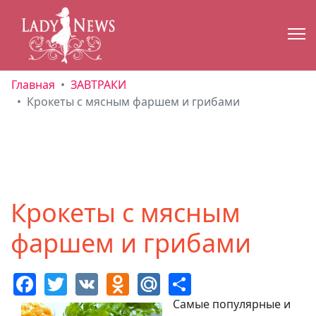
Главная
ЗАВТРАКИ
Крокеты с мясным фаршем и грибами
Крокеты с мясным
фаршем и грибами
Facebook
Twitter
VK
Odnoklassniki
Mail.Ru
Share
Самые популярные и