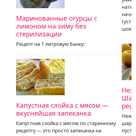
натер
начин
Маринованные огурцы с
густо
лимоном на зиму без
шокол
стерилизации
Рецепт на 1 литровую банку:
Неж
Шар
Капустная слойка с мясом —
реце
вкуснейшая запеканка
Нежна
Капустная слойка с мясом по старинному
шарло
рецепту — это просто запеканка на
пусть