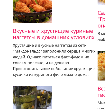
Сала
"Гри
она 
Вкусные и хрустящие куриные
В мое
наггетсы в домашних условиях
любим
Хрустящие и вкусные наггетсы из сети
"Макдональдс" заполонили сердца многих
людей. Однако питаться фаст-фудом не
совсем полезно, и не дешево.
Приготовить такие небольшие хрустящие
кусочки из куриного филе можно дома.
Все
тво
Мне о
униве