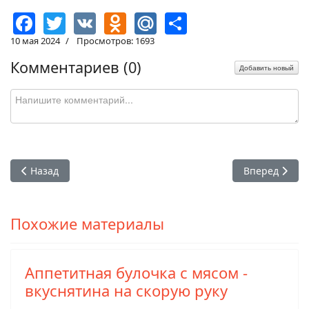
Facebook
Twitter
VK
Odnoklassniki
Mail.Ru
Share
10 мая 2024
Просмотров: 1693
Комментариев (
0
)
Добавить новый
Предыдущий: Картофельные котлеты с курицей – что-то вк
Следующий: Б
Назад
Вперед
Похожие материалы
Аппетитная булочка с мясом -
вкуснятина на скорую руку