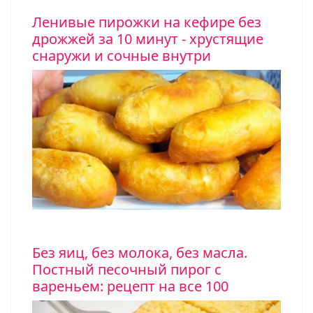
Ленивые пирожки на кефире без
дрожжей за 10 минут - хрустящие
снаружи и сочные внутри
Без яиц, без молока, без масла.
Постный песочный пирог с
вареньем: рецепт на все 100