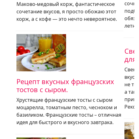
сочны
Маково-медовый корж, фантастическое
подбо
сочетание вкусов, я просто обожаю этот
обяза
корж, а с кофе — это нечто невероятное.
летне
Свек
для
Свеко
вкусн
Рецепт вкусных французских
не то
тостов с сыром.
а так
приго
Хрустящие французские тосты с сыром
Реко
моцарелла, томатным песто, чесноком и
базиликом. Французские тосты – отличная
идея для быстрого и вкусного завтрака.