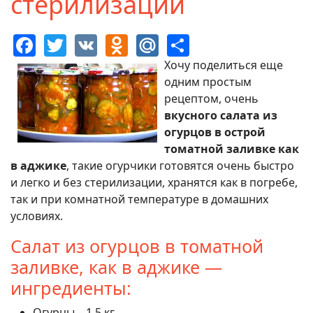
стерилизации
Facebook
Twitter
VK
Odnoklassniki
Mail.Ru
Share
Хочу поделиться еще
одним простым
рецептом, очень
вкусного салата из
огурцов в острой
томатной заливке как
в аджике
, такие огурчики готовятся очень быстро
и легко и без стерилизации, хранятся как в погребе,
так и при комнатной температуре в домашних
условиях.
Салат из огурцов в томатной
заливке, как в аджике —
ингредиенты:
Огурцы – 1,5 кг.