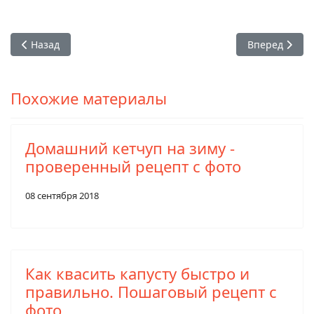
Предыдущий: Ленивые помидоры в своем соку, без уксуса и
Следующий: Р
Назад
Вперед
Похожие материалы
Домашний кетчуп на зиму -
проверенный рецепт с фото
08 сентября 2018
Как квасить капусту быстро и
правильно. Пошаговый рецепт с
фото