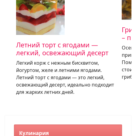
Гри
– п
Летний торт с ягодами —
Осень
легкий, освежающий десерт
приго
Помим
Легкий корж с нежным бисквитом,
стоит
йогуртом, желе и летними ягодами.
гриба
Летний торт с ягодами — это легкий,
освежающий десерт, идеально подходит
для жарких летних дней.
Кулинария