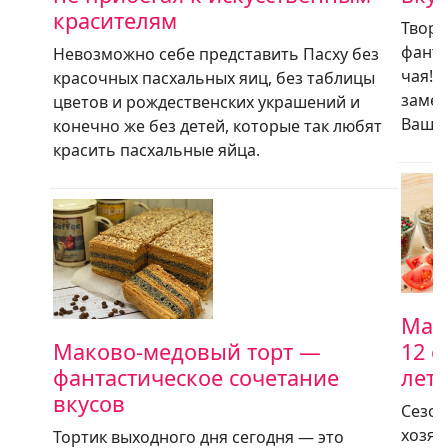
красителям
Творо
фанта
Невозможно себе представить Пасху без
чая! 
красочных пасхальных яиц, без таблицы
замеч
цветов и рождественских украшений и
Ваших
конечно же без детей, которые так любят
красить пасхальные яйца.
Мар
Маково-медовый торт —
12 
фантастическое сочетание
лет
вкусов
Сезон
хозяй
Тортик выходного дня сегодня — это