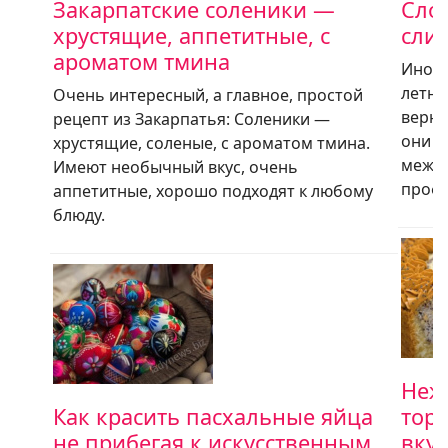
Закарпатские соленики —
Сло
хрустящие, аппетитные, с
сли
ароматом тмина
Иногд
летне
Очень интересный, а главное, простой
верне
рецепт из Закарпатья: Соленики —
они н
хрустящие, соленые, с ароматом тмина.
между
Имеют необычный вкус, очень
проф
аппетитные, хорошо подходят к любому
блюду.
Неж
Как красить пасхальные яйца
торт
не прибегая к искусственным
вкус