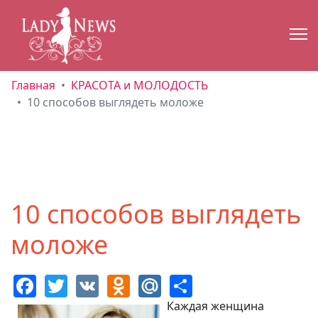
Главная
КРАСОТА и МОЛОДОСТЬ
10 способов выглядеть моложе
10 способов выглядеть
моложе
Facebook
Twitter
VK
Odnoklassniki
Mail.Ru
Share
Каждая женщина