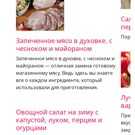
Сала
пер
Порции
Запеченное мясо в духовке, с
чесноком и майораном
Запеченное мясо в духовке, с чесноком и
майораном — отличная замена готовому
магазинному мясу. Ведь здесь вы знаете
все о каждом ингредиенте, который
использовали для приготовления.
Луч
вар
Овощной салат на зиму с
Пришл
капустой, луком, перцем и
вкусн
огурцами
закру