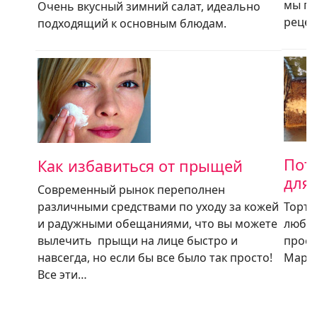
мы пр
Очень вкусный зимний салат, идеально
рецеп
подходящий к основным блюдам.
Пот
Как избавиться от прыщей
для
Современный рынок переполнен
различными средствами по уходу за кожей
Торт 
и радужными обещаниями, что вы можете
любит
вылечить прыщи на лице быстро и
прост
навсегда, но если бы все было так просто!
Марче
Все эти…