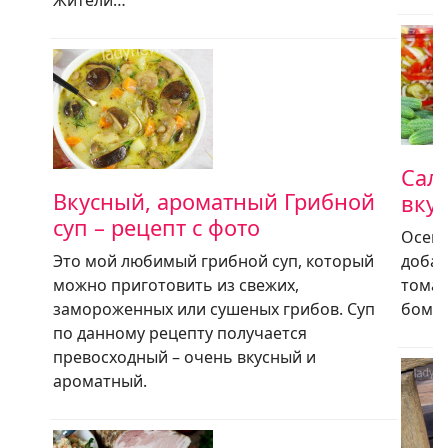
Сала
Вкусный, ароматный Грибной
вкус
суп – рецепт с фото
Осенн
Это мой любимый грибной суп, который
добав
можно приготовить из свежих,
томат
замороженных или сушеных грибов. Суп
бомба
по данному рецепту получается
превосходный – очень вкусный и
ароматный.