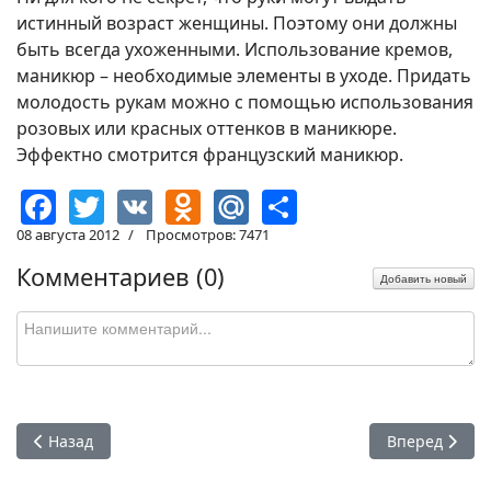
истинный возраст женщины. Поэтому они должны
быть всегда ухоженными. Использование кремов,
маникюр – необходимые элементы в уходе. Придать
молодость рукам можно с помощью использования
розовых или красных оттенков в маникюре.
Эффектно смотрится французский маникюр.
Facebook
Twitter
VK
Odnoklassniki
Mail.Ru
Share
08 августа 2012
Просмотров: 7471
Комментариев (
0
)
Добавить новый
Предыдущий: Эликсир молодости. Как же долгое время ост
Следующий: Я
Назад
Вперед