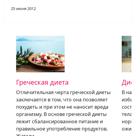
25 июня 2012
Греческая диета
Дие
Отличительная черта греческой диеты
В нас
заключается в том, что она позволяет
избыт
похудеть и при этом не наносит вреда
состо
организму. В основе греческой диеты
тела 
лежит сбалансированное питание и
норма
правильное употребление продуктов.
ожире
Жители…