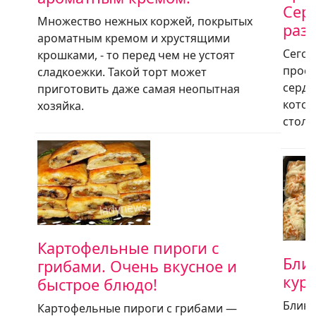
Серд
Множество нежных коржей, покрытых
разр
ароматным кремом и хрустящими
Сегод
крошками, - то перед чем не устоят
прост
сладкоежки. Такой торт может
сердц
приготовить даже самая неопытная
котор
хозяйка.
стол.
Картофельные пироги с
Бли
грибами. Очень вкусное и
кур
быстрое блюдо!
Блинч
Картофельные пироги с грибами —