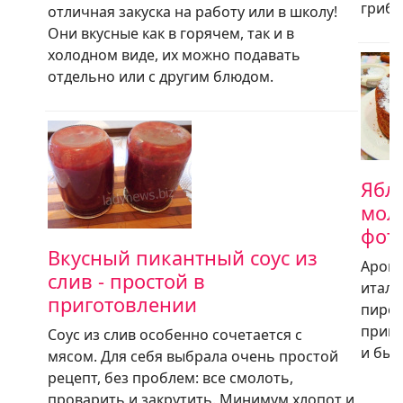
гриб
отличная закуска на работу или в школу!
Они вкусные как в горячем, так и в
холодном виде, их можно подавать
отдельно или с другим блюдом.
Ябл
мол
фот
Вкусный пикантный соус из
Арома
слив - простой в
италь
приготовлении
пирог
приго
Соус из слив особенно сочетается с
и быс
мясом. Для себя выбрала очень простой
рецепт, без проблем: все смолоть,
проварить и закрутить. Минимум хлопот и