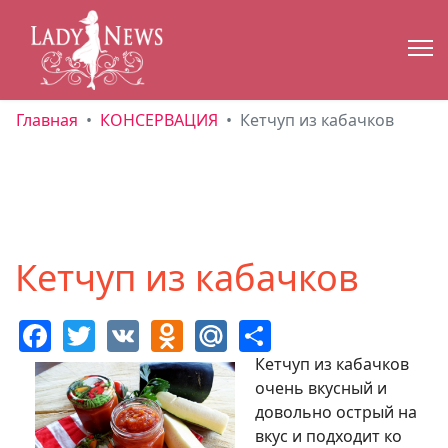
Главная
КОНСЕРВАЦИЯ
Кетчуп из кабачков
Кетчуп из кабачков
Facebook
Twitter
VK
Odnoklassniki
Mail.Ru
Share
Кетчуп из кабачков
очень вкусный и
довольно острый на
вкус и подходит ко