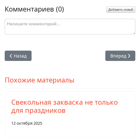
Комментариев (
0
)
Добавить новый
Предыдущий: Ароматными и хрустящие малосольные огурц
Следующий: С
Назад
Вперед
Похожие материалы
Свекольная закваска не только
для праздников
12 октября 2025