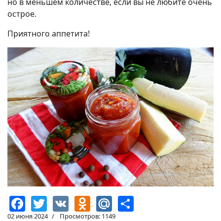
но в меньшем количестве, если вы не любите очень
острое.
Приятного аппетита!
Facebook
Twitter
VK
Odnoklassniki
Mail.Ru
Share
02 июня 2024
Просмотров: 1149