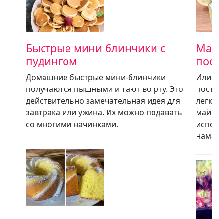
Быстрые мини блинчики с
Май
пудингом
пос
Домашние быстрые мини-блинчики
Или с
получаются пышными и тают во рту. Это
постн
действительно замечательная идея для
легко
завтрака или ужина. Их можно подавать
майон
со многими начинками.
испол
нама