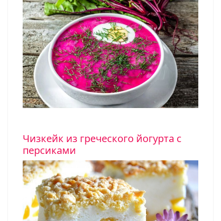
Чизкейк из греческого йогурта с
персиками