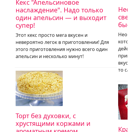
Кекс "Апельсиновое
Нео
наслаждение". Надо только
све
один апельсин — и выходит
быс
супер!
Необы
Этот кекс просто мега вкусен и
котор
невероятно легок в приготовлении! Для
дейст
этого приготовления нужно всего один
приго
апельсин и несколько минут!
вкусн
то са
Торт без духовки, с
хрустящими коржами и
Кра
ароматным кремом.